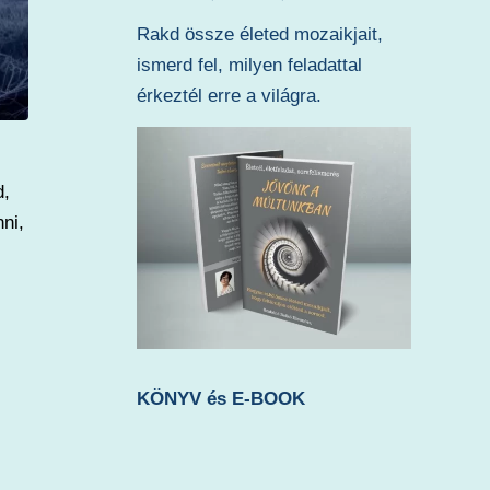
Rakd össze életed mozaikjait,
ismerd fel, milyen feladattal
érkeztél erre a világra.
d,
ni,
KÖNYV és E-BOOK