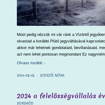
Most pedig nézzük mi vár ránk a Vízöntő jegyében
olvastad a korábbi Plútó jegyváltásával kapcsolat
akkor már lehetnek gondolataid, bevillanásaid, meg
azt nem lehet pontosan megmondani Ez nagymérté
Olvass tovább
2024-01-21
SZERZŐ:
NÓRA
/
2024 a felelősségvállalás é
SORSKÓD