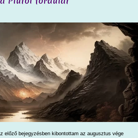
a Plútói fordulat
y az előző bejegyzésben kibontottam az augusztus vége