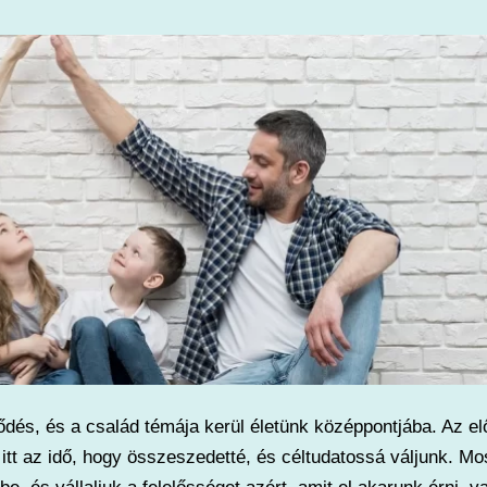
ődés, és a család témája kerül életünk középpontjába. Az e
tt az idő, hogy összeszedetté, és céltudatossá váljunk. Mo