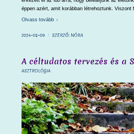
érkezett el az idő arra, hogy beleálljunk az életünk
éppen azért, amit korábban létrehoztunk. Viszont 
Olvass tovább
2024-01-09
SZERZŐ:
NÓRA
/
A céltudatos tervezés és a 
ASZTROLÓGIA