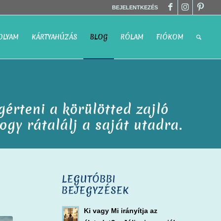
BEJELENTKEZÉS
OLYAM
KÁRTYAHÚZÁS
BLOG
RÓLAM
FIÓKOM
érteni a körülötted zajló
gy rátalálj a saját utadra.
LEGUTÓBBI
BEJEGYZÉSEK
Ki vagy Mi irányítja az