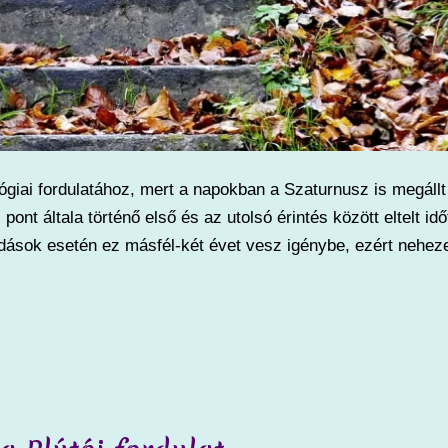
giai fordulatához, mert a napokban a Szaturnusz is megállt
pont általa történő első és az utolsó érintés között eltelt idő
ódások esetén ez másfél-két évet vesz igénybe, ezért nehez