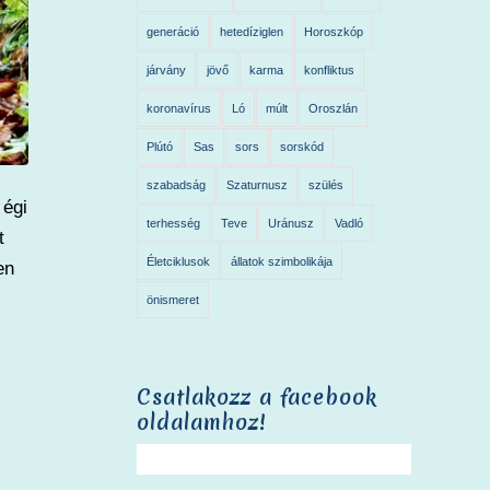
generáció
hetedíziglen
Horoszkóp
járvány
jövő
karma
konfliktus
koronavírus
Ló
múlt
Oroszlán
Plútó
Sas
sors
sorskód
szabadság
Szaturnusz
szülés
 égi
terhesség
Teve
Uránusz
Vadló
t
Életciklusok
állatok szimbolikája
en
önismeret
Csatlakozz a facebook
oldalamhoz!