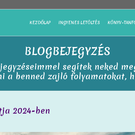
KEZDŐLAP
INGYENES LETÖLTÉS
KÖNYV-TANF
BLOGBEJEGYZÉS
jegyzéseimmel segítek neked meg
i a benned zajló folyamatokat, ho
tja 2024-ben