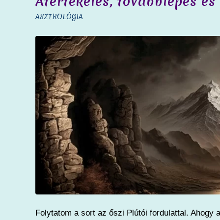
Átértékelés, továbblépés és 
ASZTROLÓGIA
Folytatom a sort az őszi Plútói fordulattal. Ahog