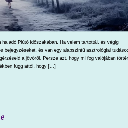
 haladó Plútó időszakában. Ha velem tartottál, és végig
os bejegyzéseket, és van egy alapszintű asztrológiai tudáso
érzéseid a jövőről. Persze azt, hogy mi fog valójában történ
kben függ attól, hogy […]
ve