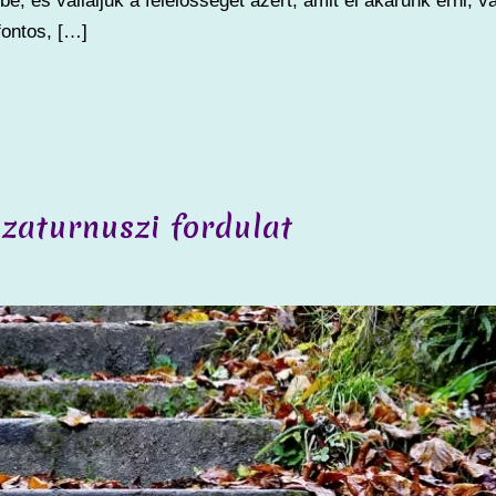
be, és vállaljuk a felelősséget azért, amit el akarunk érni, v
fontos, […]
Szaturnuszi fordulat