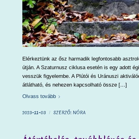
Elérkeztünk az ősz harmadik legfontosabb asztroló
útján. A Szaturnusz ciklusa esetén is egy adott égi 
vesszük figyelembe. A Plútói és Uránuszi aktivál
átlátható, és nehezen kapcsolható össze […]
Olvass tovább
2023-11-03
SZERZŐ:
NÓRA
/