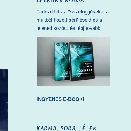
LELKÜNK KÓDJAI
Fedezd fel az összefüggéseket a
múltból hozott sérüléseid és a
jelened között, és lépj tovább!
INGYENES E-BOOK!
KARMA, SORS, LÉLEK