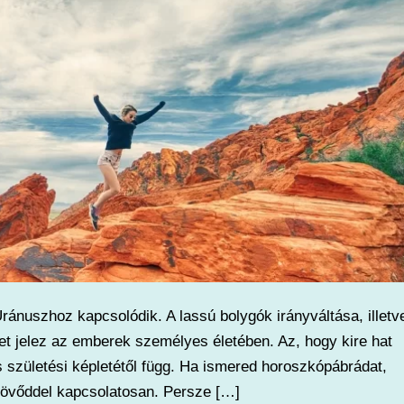
ránuszhoz kapcsolódik. A lassú bolygók irányváltása, illetve
t jelez az emberek személyes életében. Az, hogy kire hat
születési képletétől függ. Ha ismered horoszkópábrádat,
ljövőddel kapcsolatosan. Persze […]