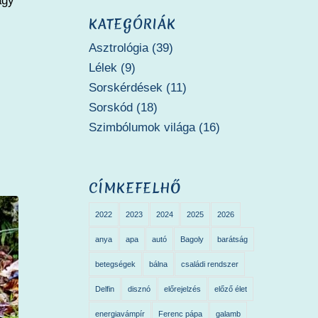
agy
KATEGÓRIÁK
Asztrológia
(39)
Lélek
(9)
Sorskérdések
(11)
Sorskód
(18)
Szimbólumok világa
(16)
CÍMKEFELHŐ
2022
2023
2024
2025
2026
anya
apa
autó
Bagoly
barátság
betegségek
bálna
családi rendszer
Delfin
disznó
előrejelzés
előző élet
energiavámpír
Ferenc pápa
galamb