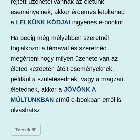
rejtett üzenetei vannak az életünk
eseményeinek, akkor érdemes letöltened
a
LELKÜNK KÓDJAI
ingyenes e-bookot.
Ha pedig még mélyebben szeretnél
foglalkozni a témával és szeretnéd
megérteni hogy milyen üzenete van az
életed kezdetén átélt eseményeknek,
például a születésednek, vagy a magzati
életednek, akkor a
JÖVŐNK A
MÚLTUNKBAN
című e-bookban erről is
olvashatsz.
Tetszik 💗