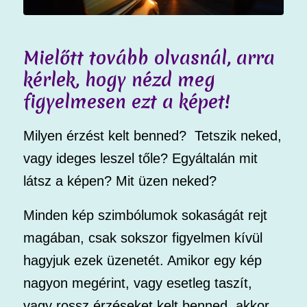
Mielőtt tovább olvasnál, arra
kérlek, hogy nézd meg
figyelmesen ezt a képet!
Milyen érzést kelt benned? Tetszik neked,
vagy ideges leszel tőle? Egyáltalán mit
látsz a képen? Mit üzen neked?
Minden kép szimbólumok sokaságát rejt
magában, csak sokszor figyelmen kívül
hagyjuk ezek üzenetét. Amikor egy kép
nagyon megérint, vagy esetleg taszít,
vagy rossz érzéseket kelt benned, akkor