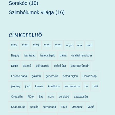
Sorskód
(18)
Szimbólumok világa
(16)
CÍMKEFELHŐ
2022
2023
2024
2025
2026
anya
apa
autó
Bagoly
barátság
betegségek
bálna
családi rendszer
Delfin
disznó
előrejelzés
előző élet
energiavámpír
Ferenc pápa
galamb
generáció
hetedíziglen
Horoszkóp
járvány
jövő
karma
konfliktus
koronavírus
Ló
múlt
Oroszlán
Plútó
Sas
sors
sorskód
szabadság
Szaturnusz
szülés
terhesség
Teve
Uránusz
Vadló