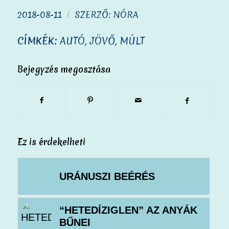
2018-08-11
SZERZŐ:
NÓRA
/
CÍMKÉK:
AUTÓ
,
JÖVŐ
,
MÚLT
Bejegyzés megosztása
Ez is érdekelheti
URÁNUSZI BEÉRÉS
“HETEDÍZIGLEN” AZ ANYÁK
BŰNEI