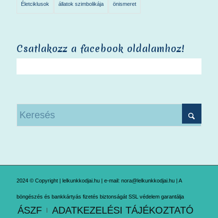
Életciklusok
állatok szimbolikája
önismeret
Csatlakozz a facebook oldalamhoz!
2024 © Copyright | lelkunkkodjai.hu | e-mail: nora@lelkunkkodjai.hu | A
böngészés és bankkártyás fizetés biztonságát SSL védelem garantálja
ÁSZF
ADATKEZELÉSI TÁJÉKOZTATÓ