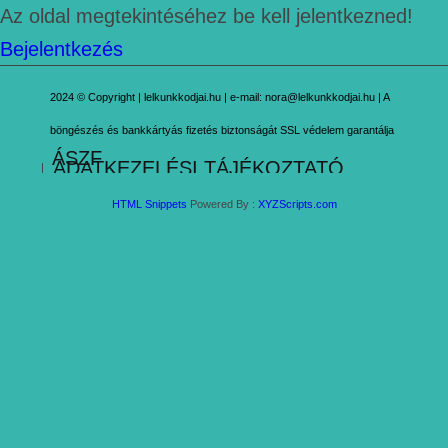
Az oldal megtekintéséhez be kell jelentkezned!
Bejelentkezés
2024 © Copyright | lelkunkkodjai.hu | e-mail: nora@lelkunkkodjai.hu | A
böngészés és bankkártyás fizetés biztonságát SSL védelem garantálja
ÁSZF
ADATKEZELÉSI TÁJÉKOZTATÓ
HTML Snippets
Powered By :
XYZScripts.com