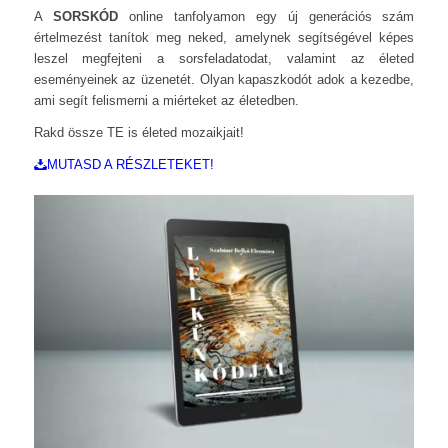
A
SORSKÓD
online tanfolyamon egy új generációs szám
értelmezést tanítok meg neked, amelynek segítségével képes
leszel megfejteni a sorsfeladatodat, valamint az életed
eseményeinek az üzenetét. Olyan kapaszkodót adok a kezedbe,
ami segít felismerni a miérteket az életedben.
Rakd össze TE is életed mozaikjait!
MUTASD A RÉSZLETEKET!