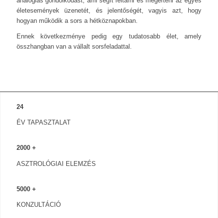
analógiás gondolkodást, ami segít feltárni és megérteni az egyes
életesemények üzenetét, és jelentőségét, vagyis azt, hogy
hogyan működik a sors a hétköznapokban.
Ennek következménye pedig egy tudatosabb élet, amely
összhangban van a vállalt sorsfeladattal.
24
ÉV TAPASZTALAT
2000
+
ASZTROLÓGIAI ELEMZÉS
5000
+
KONZULTÁCIÓ