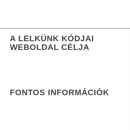
A LELKÜNK KÓDJAI
WEBOLDAL CÉLJA
Szeretnék megtanítani neked egy olyan analógiákon alapuló
gondolkodást, ami segít felismerni és megérteni az életed
eseményeinek hátterében meghúzódó sorsszerű
összefüggéseket.
FONTOS INFORMÁCIÓK
Általános szerződési feltételek
Adatkezelés tájékoztató
Barion információk