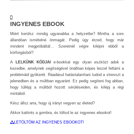
INGYENES EBOOK
Miért kerülsz mindig ugyanabba a helyzetbe? Mintha a sors
állandóan ismételné önmagát. Pedig úgy érzed, hogy már
mindent megpróbáltál… Szeretnél végre kilépni ebből a
körforgásból?
A
LELKÜNK KÓDJAI
e-bookkal egy olyan eszközt adok a
kezedbe, amelynek segítségével önállóan képes leszel feltárni a
problémáid gyökerét. Ráadásul hatástalanítani tudod a stresszt a
jelenedben és a múltban egyaránt. Ez pedig segíteni fog abban,
hogy túllépj a múltból hozott sérüléseiden, és kilépj a régi
mintából.
Kész állsz arra, hogy új irányt vegyen az életed?
Akkor kattints a gombra, és töltsd le az ingyenes ebookot!
LETÖLTÖM AZ INGYENES EBOOKOT!