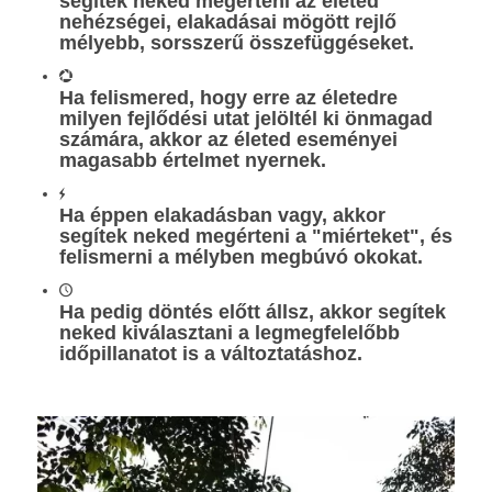
segítek neked megérteni az életed
nehézségei, elakadásai mögött rejlő
mélyebb, sorsszerű összefüggéseket.
Ha felismered, hogy erre az életedre
milyen fejlődési utat jelöltél ki önmagad
számára, akkor az életed eseményei
magasabb értelmet nyernek.
Ha éppen elakadásban vagy, akkor
segítek neked megérteni a "miérteket", és
felismerni a mélyben megbúvó okokat.
Ha pedig döntés előtt állsz, akkor segítek
neked kiválasztani a legmegfelelőbb
időpillanatot is a változtatáshoz.