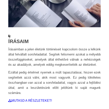
ÍRÁSAIM
Írásaimban a jelen életünk történéseit kapcsolom össze a lelkünk
által felvállalt sorsfeladattal. Segítek felismerni azokat a mélyebb
összefüggéseket, amelyek által érthetővé válnak a nehézségek
és az akadályok, amelyek eddig megkeserítették az életünket.
Ezáltal pedig értelmet nyernek a múlt tapasztalásai, hiszen ezek
segítettek azzá válni, akik most vagyunk. Ez pedig tökéletes
összhangban van azzal a sorsfeladattal, vagyis azzal a fejlődési
úttal, amit a leszületésünk előtt jelöltünk ki saját magunk
számára.
MUTASD A RÉSZLETEKET!