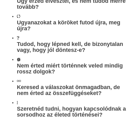
Úgy érzed elvesztél, és nem tudod merre
tovább?
Ugyanazokat a köröket futod újra, meg
újra?
Tudod, hogy lépned kell, de bizonytalan
vagy, hogy jól döntesz-e?
Nem érted miért történnek veled mindig
rossz dolgok?
Keresed a válaszokat önmagadban, de
nem érted az összefüggéseket?
Szeretnéd tudni, hogyan kapcsolódnak a
sorsodhoz az életed történései?