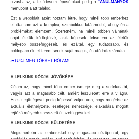
olvashatsz, a fejlődésem lépcsőfokait pedig a
TANULMÁNYOK
menüpont alatt találod.
Ezt a weboldalt azért hoztam létre, hogy minél több emberhez
eljuttassam azt a komplex, szimbolikus látásmódot, ahogy én a
problémákat elemzem. Szeretném, ha minél többen válnának
saját életük kódfejtőivé, akik képesek felismerni az életük
mélyebb összefüggéseit, és ezáltal, egy tudatosabb, és
boldogabb életet teremtsenek saját maguk, és utódaik számára.
TUDJ MEG TÖBBET RÓLAM!
A LELKÜNK KÓDJAI JÖVŐKÉPE
Célom az, hogy minél több ember ismerje meg a sorfeladatát,
vagyis azt a magasabb célt, amiért leszületett erre a világra.
Enek segítségével pedig képessé váljon arra, hogy megértse az
aktuális élethelyzete, esetleges nehézsége, elakadása mögött
rejtőző mélyebb sorsszerű összefüggéseket.
A LELKÜNK KÓDJAI KÜLDETÉSE
Megismertetni az emberekkel egy magasabb nézőpontot, egy